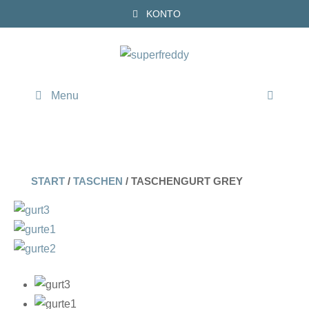
Zum
KONTO
Inhalt
springen
Menu
START
/
TASCHEN
/ TASCHENGURT GREY