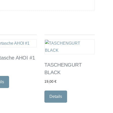
rtasche AHOI #1
TASCHENGURT
BLACK
ils
19,00
€
Details