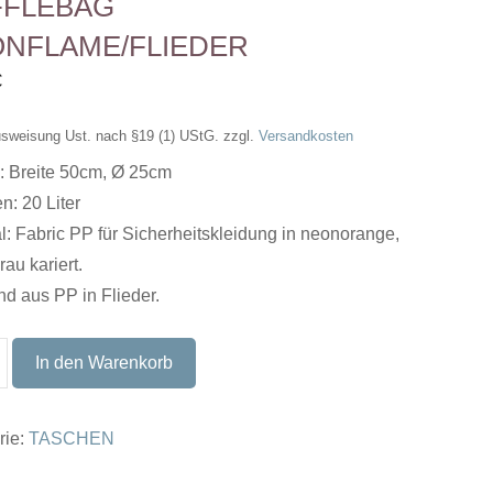
FFLEBAG
NFLAME/FLIEDER
€
sweisung Ust. nach §19 (1) UStG.
zzgl.
Versandkosten
: Breite 50cm, Ø 25cm
: 20 Liter
l: Fabric PP für Sicherheitskleidung in neonorange,
rau kariert.
d aus PP in Flieder.
bag
In den Warenkorb
LAME/Flieder
rie:
TASCHEN