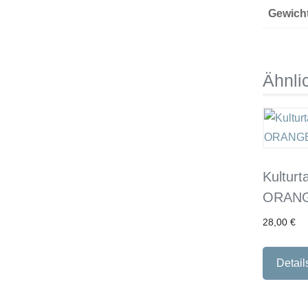
Gewich
Ähnli
Kultur
ORAN
28,00
€
Detail