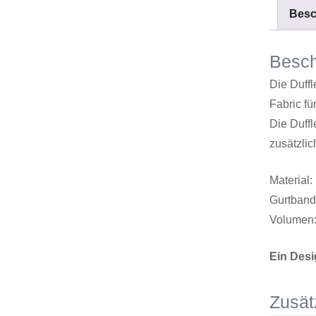
Besc
Besch
Die Duffl
Fabric fü
Die Duff
zusätzli
Material:
Gurtband 
Volumen: 
Ein Des
Zusät