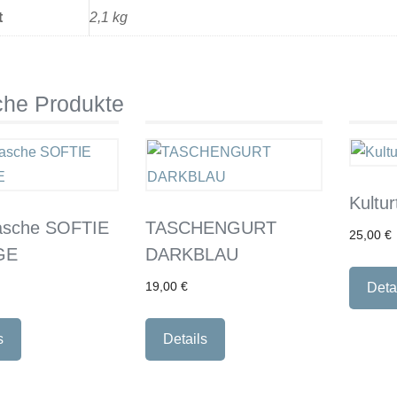
t
2,1 kg
che Produkte
Kultu
tasche SOFTIE
TASCHENGURT
25,00
€
GE
DARKBLAU
Deta
19,00
€
s
Details