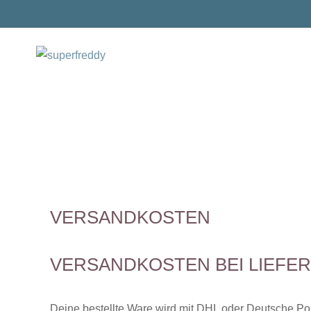
Zum
Inhalt
springen
VERSANDKOSTEN
VERSANDKOSTEN BEI LIEFE
Deine bestellte Ware wird mit DHL oder Deutsche Pos