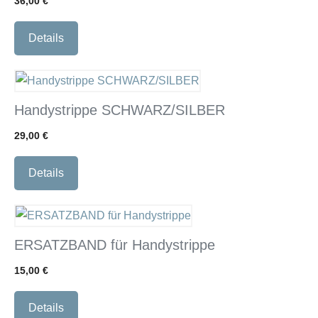
36,00
€
Details
Dieses
Produkt
Handystrippe SCHWARZ/SILBER
weist
29,00
€
mehrere
Varianten
Details
auf.
Die
Optionen
können
ERSATZBAND für Handystrippe
auf
15,00
€
der
Produktseite
Details
gewählt