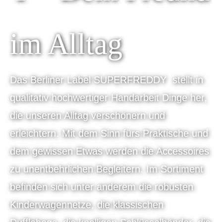
im Alltag
Das Berliner Label SUPERFREDDY stellt in
qualitativ hochwertiger Handarbeit Dinge her,
die unseren Alltag verschönern und
erleichtern. Mit dem Sinn fürs Praktische und
dem gewissen Etwas werden die Accessoires
zu unentbehrlichen Begleitern. Im Sortiment
befinden sich unter anderem die robusten
Kinderwagennetze, die klassischen