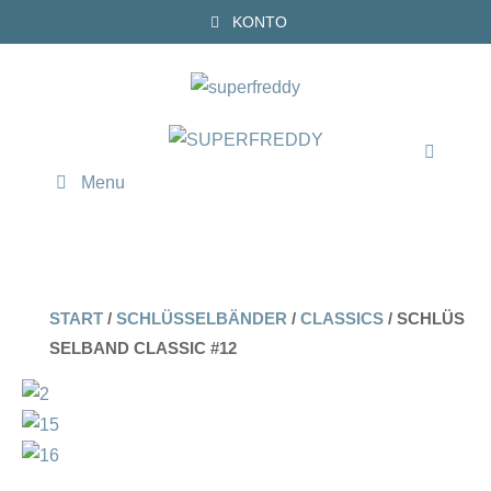
Zum
KONTO
Inhalt
springen
Menu
START
/
SCHLÜSSELBÄNDER
/
CLASSICS
/ SCHLÜS
SELBAND CLASSIC #12