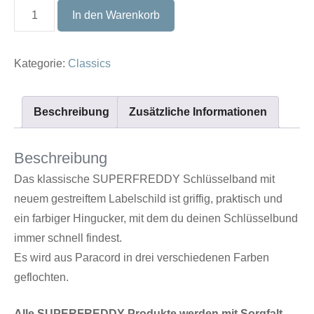
Schlüsselband
In den Warenkorb
CLASSIC
#12
Kategorie:
Classics
Menge
Beschreibung
Zusätzliche Informationen
Beschreibung
Das klassische SUPERFREDDY Schlüsselband mit
neuem gestreiftem Labelschild ist griffig, praktisch und
ein farbiger Hingucker, mit dem du deinen Schlüsselbund
immer schnell findest.
Es wird aus Paracord in drei verschiedenen Farben
geflochten.
Alle SUPERFREDDY Produkte werden mit Sorgfalt