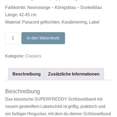
Farbkombi: Neonorange – Königsblau – Dunkelblau
Länge: 42-45 cm
Material: Paracord geflochten, Karabinerring, Label
Schlüsselband
In den Warenkorb
CLASSIC
#11
Kategorie:
Classics
Menge
Beschreibung
Zusätzliche Informationen
Beschreibung
Das klassische SUPERFREDDY Schlüsselband mit
neuem gestreiftem Labelschild ist griffig, praktisch und
ein farbiger Hingucker, mit dem du deinen Schlüsselbund