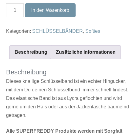
Schlüsselband
In den Warenkorb
SOFTIE
#03
Kategorien:
SCHLÜSSELBÄNDER
,
Softies
Menge
Beschreibung
Zusätzliche Informationen
Beschreibung
Dieses knallige Schlüsselband ist ein echter Hingucker,
mit dem Du deinen Schlüsselbund immer schnell findest.
Das elastische Band ist aus Lycra geflochten und wird
gerne um den Hals oder aus der Jackentasche baumelnd
getragen.
Alle SUPERFREDDY Produkte werden mit Sorgfalt