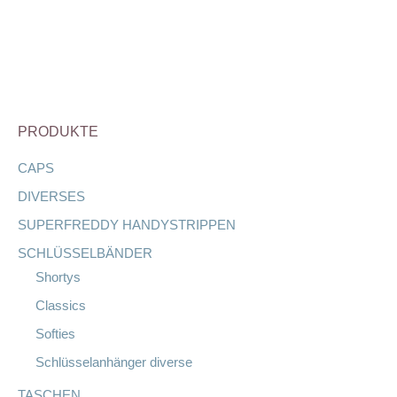
Die
Optionen
können
auf
der
PRODUKTE
Produktseite
gewählt
CAPS
werden
DIVERSES
SUPERFREDDY HANDYSTRIPPEN
SCHLÜSSELBÄNDER
Shortys
Classics
Softies
Schlüsselanhänger diverse
TASCHEN