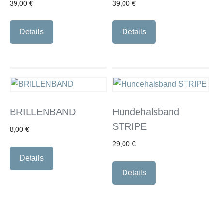
39,00
€
39,00
€
Details
Details
BRILLENBAND
Hundehalsband
STRIPE
8,00
€
29,00
€
Dieses
Details
Produkt
weist
Details
mehrere
Varianten
auf.