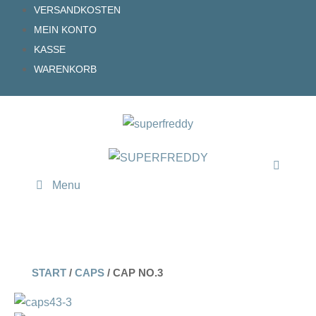
Zum
VERSANDKOSTEN
Inhalt
MEIN KONTO
springen
KASSE
WARENKORB
Menu
START
/
CAPS
/ CAP NO.3